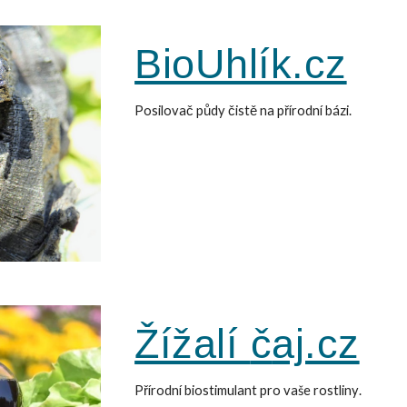
BioUhlík.cz
Posilovač půdy čistě na přírodní bázi.
Žížalí
č
aj.cz
Přírodní biostimulant pro vaše rostliny
.