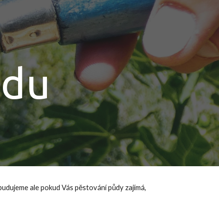
ion
ůdu
 budujeme ale pokud Vás pěstování půdy zajímá,