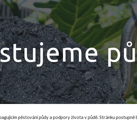
ip to main content
Skip to navigat
stujeme p
opagujícím pěstování půdy a podpory života v půdě. Stránku postupně