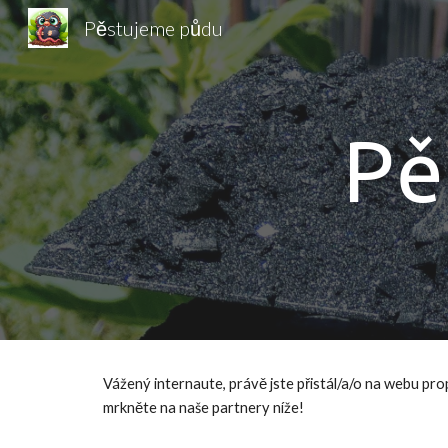
Pěstujeme půdu
Sk
Pě
Vážený internaute, právě jste přistál/a/o na webu pr
mrkněte na naše partnery níže!